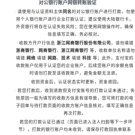
对公银行账户网银转账验证
·
请使用与认证资料主体
同名
的对公银行账户进行打款，勿使
用个人银行账户进行企业打款认证；建议使用大陆银行卡，
外资银行将存在认证失败风险；您在使用网银操作时，确保
信息填写正确，务必核对。
·
收款方开户行信息
浙江网商银行股份有限公司
，请勿填错
浙商银行
、
网商银行
、
浙江网商银行
等，收款单位名称请勿
填错
网络
填错
网路
、
技术
填错
科技
等；此外，支付宝的
收款账户仅用于认证您的企业账户，后续您账户的余额充值
时请勿打款至该收款账户，避免金额无法退。
·
收到资金后，认证状态实时更新，资金退回。
·
若您打款后，收到退款但支付宝账号的打款认证未通过；失
败原因一般为填写的收款方信息有误导致，您可将打款的电
子回单与待打款页面的收款方账户信息核对，填写正确信息
再次打款。
·
若您的打款认证已通过（页面已进入法人扫脸等下一步环
节），打款的银行账户均未收到，请保存打款回执单联系